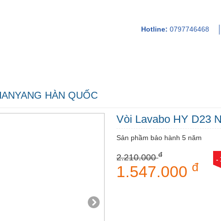
Hotline:
0797746468
ơ năng lực
Dịch vụ
Hình ảnh
Liên 
 HANYANG HÀN QUỐC
Vòi Lavabo HY D23 
Sản phầm bảo hành 5 năm
đ
2.210.000
-
đ
1.547.000